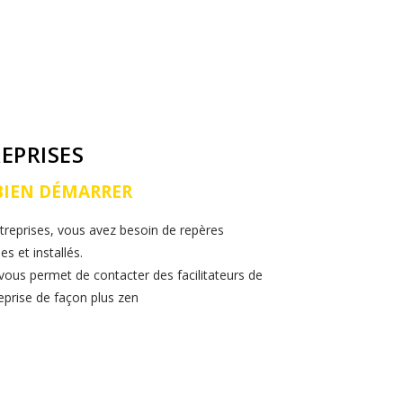
FORMATIONS & WORKSHOPS
LE BLOG DU LAB
EPRISES
BIEN DÉMARRER
ntreprises, vous avez besoin de repères
es et installés.
 vous permet de contacter des facilitateurs de
eprise de façon plus zen